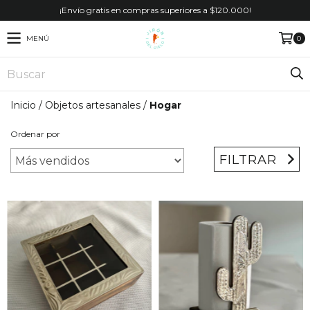
¡Envío gratis en compras superiores a $120.000!
MENÚ
0
Inicio
/
Objetos artesanales
/
Hogar
Ordenar por
FILTRAR