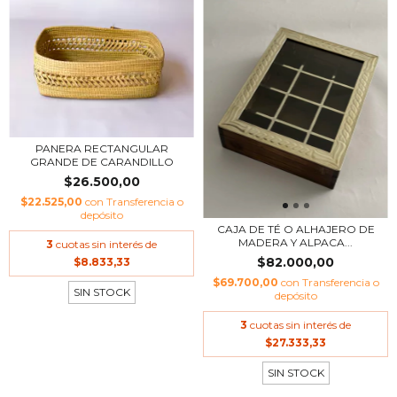
PANERA RECTANGULAR
GRANDE DE CARANDILLO
$26.500,00
$22.525,00
con
Transferencia o
depósito
CAJA DE TÉ O ALHAJERO DE
MADERA Y ALPACA...
3
cuotas sin interés de
$82.000,00
$8.833,33
$69.700,00
con
Transferencia o
SIN STOCK
depósito
3
cuotas sin interés de
$27.333,33
SIN STOCK