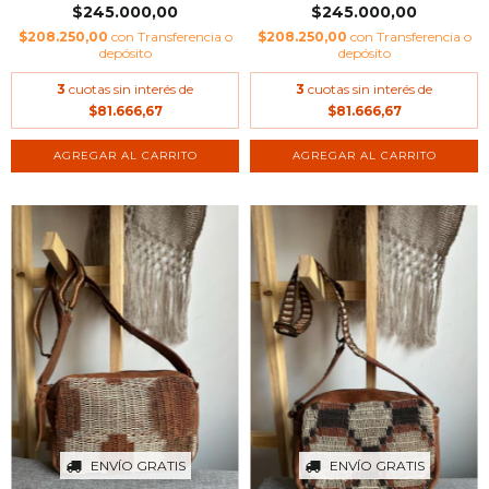
$245.000,00
$245.000,00
$208.250,00
con
Transferencia o
$208.250,00
con
Transferencia o
depósito
depósito
3
cuotas sin interés de
3
cuotas sin interés de
$81.666,67
$81.666,67
ENVÍO GRATIS
ENVÍO GRATIS