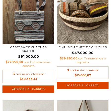
CARTERA DE CHAGUAR
CINTURÓN CINTO DE CHAGUAR
GRANDE
$47.000,00
$91.000,00
$39.950,00
con
Transferencia o
$77.350,00
con
Transferencia o
depósito
depósito
3
cuotas sin interés de
3
cuotas sin interés de
$15.666,67
$30.333,33
AGREGAR AL CARRITO
AGREGAR AL CARRITO