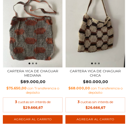
CARTERA YICA DE CHAGUAR
CARTERA YICA DE CHAGUAR
MEDIANA
CHICA
$89.000,00
$80.000,00
$75.650,00
con
Transferencia o
$68.000,00
con
Transferencia o
depósito
depósito
3
cuotas sin interés de
3
cuotas sin interés de
$29.666,67
$26.666,67
AGREGAR AL CARRITO
AGREGAR AL CARRITO