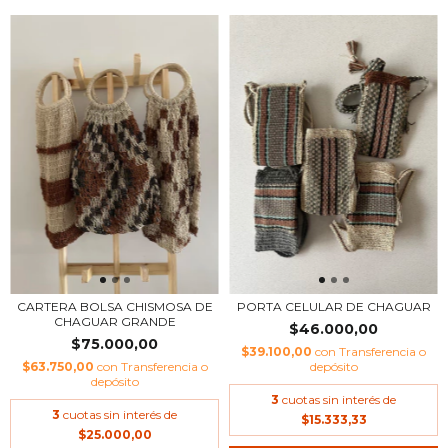
CARTERA BOLSA CHISMOSA DE
PORTA CELULAR DE CHAGUAR
CHAGUAR GRANDE
$46.000,00
$75.000,00
$39.100,00
con
Transferencia o
$63.750,00
con
Transferencia o
depósito
depósito
3
cuotas sin interés de
3
cuotas sin interés de
$15.333,33
$25.000,00