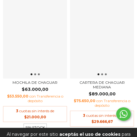
MOCHILA DE CHAGUAR
CARTERA DE CHAGUAR
MEDIANA
$63.000,00
$89.000,00
$53.550,00
con
Transferencia o
depósito
$75.650,00
con
Transferencia o
depósito
3
cuotas sin interés de
3
cuotas sin interés de
$21.000,00
$29.666,67
SIN STOCK
SIN STOCK
Al navegar por este sitio
aceptás el uso de cookies
para