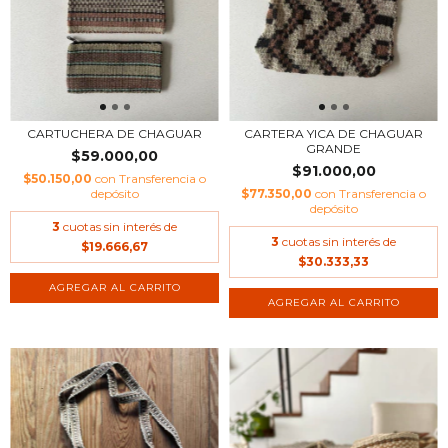
CARTUCHERA DE CHAGUAR
CARTERA YICA DE CHAGUAR
GRANDE
$59.000,00
$91.000,00
$50.150,00
con
Transferencia o
depósito
$77.350,00
con
Transferencia o
depósito
3
cuotas sin interés de
3
cuotas sin interés de
$19.666,67
$30.333,33
AGREGAR AL CARRITO
AGREGAR AL CARRITO