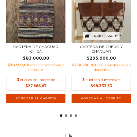
ENVÍO GRATIS
CARTERA DE CHAGUAR
CARTERA DE CUERO Y
CHICA
CHAGUAR
$83.000,00
$295.000,00
$70.550,00
con
Transferencia o
$250.750,00
con
Transferencia o
depósito
depósito
3
cuotas sin interés de
3
cuotas sin interés de
$27.666,67
$98.333,33
AGREGAR AL CARRITO