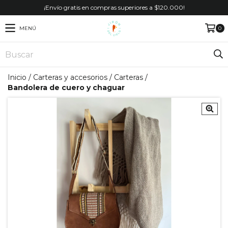
¡Envío gratis en compras superiores a $120.000!
MENÚ
0
Inicio
/
Carteras y accesorios
/
Carteras
/
Bandolera de cuero y chaguar